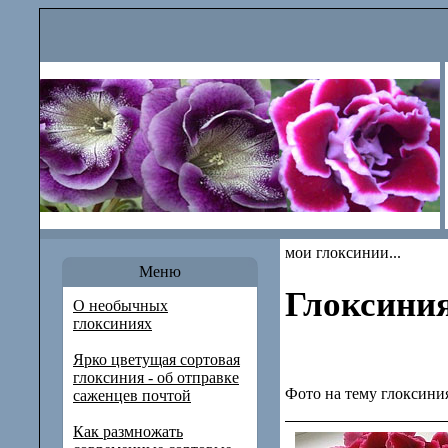
мои глоксинии...
Меню
Глоксини
О необычных
глоксиниях
Ярко цветущая сортовая
глоксиния - об отправке
Фото на тему глоксини
саженцев почтой
Как размножать