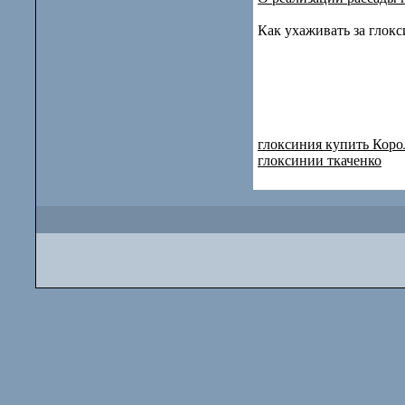
Как ухаживать за глок
глоксиния купить Коро
глоксинии ткаченко