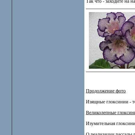
Так что - заходите на 
Продолжение фото
Изящные глоксинии - т
Великолепные глоксинии
Изумительная глоксини
О реализации рассады 