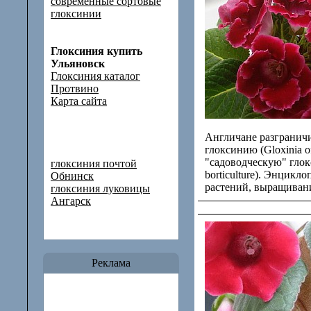
современные сортовые
глоксинии
Глоксиния купить
Ульяновск
Глоксиния каталог
Протвино
Карта сайта
Англичане разгранич
глоксинию (Gloxinia of
"садоводческую" глок
глоксиния почтой
borticulture). Энцикл
Обнинск
растений, выращивани
глоксиния луковицы
Ангарск
Реклама