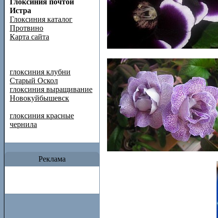
Глоксиния почтой
Истра
Глоксиния каталог
Протвино
Карта сайта
глоксиния клубни
Старый Оскол
глоксиния выращивание
Новокуйбышевск
глоксиния красные
чернила
Реклама