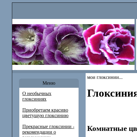
мои глоксинии...
Меню
Глоксини
О необычных
глоксиниях
Приобретаем красиво
цветущую глоксинию
Прекрасные глоксинии -
Комнатные цв
рекомендации о