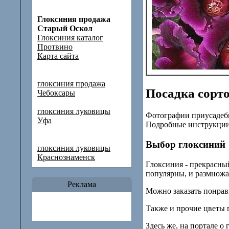
Глоксиния продажа
Старый Оскол
Глоксиния каталог
Протвино
Карта сайта
глоксиния продажа
Посадка сорт
Чебоксары
глоксиния луковицы
Фотографии приусадебн
Уфа
Подробные инструкции
Выбор глоксиний
глоксиния луковицы
Краснознаменск
Глоксиния - прекрасны
популярны, и размножа
Реклама
Можно заказать понрав
Также и прочие цветы 
Здесь же, на портале о