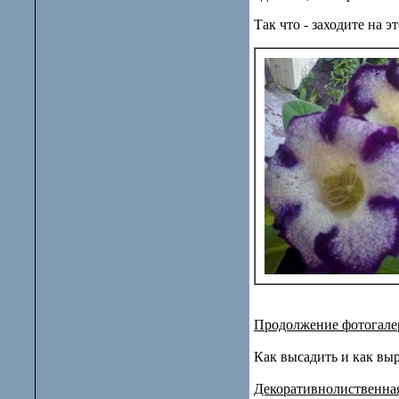
Так что - заходите на э
Продолжение фотогале
Как высадить и как вы
Декоративнолиственная 