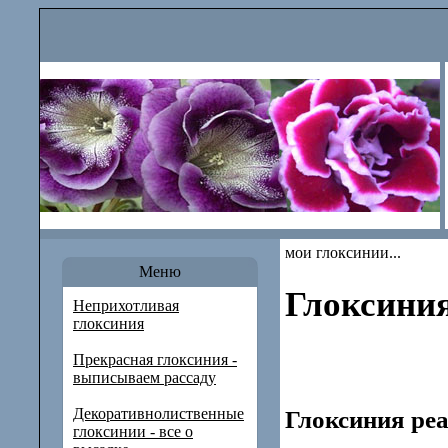
мои глоксинии...
Меню
Глоксини
Неприхотливая
глоксиния
Прекрасная глоксиния -
выписываем рассаду
Декоративнолиственные
Глоксиния ре
глоксинии - все о