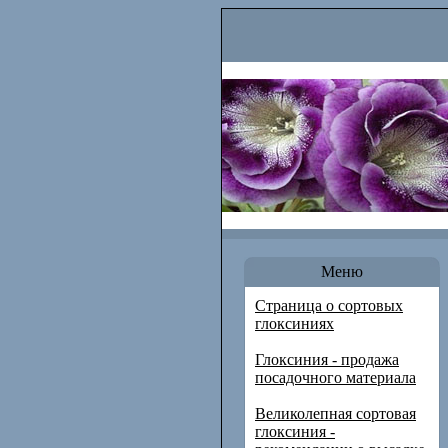
Меню
Страница о сортовых
глоксиниях
Глоксиния - продажа
посадочного материала
Великолепная сортовая
глоксиния -