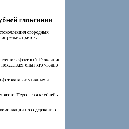
убней глоксинии
Фотоколлекция огородных
лог редких цветов.
таточно эффектный. Глоксинии
к показывает опыт кто угодно
в фотокаталог уличных и
можете. Пересылка клубней -
рекомендации по содержанию.