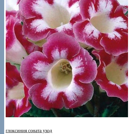
глоксиния соната уход