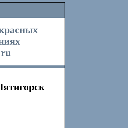
екрасных
ниях
.ru
Пятигорск