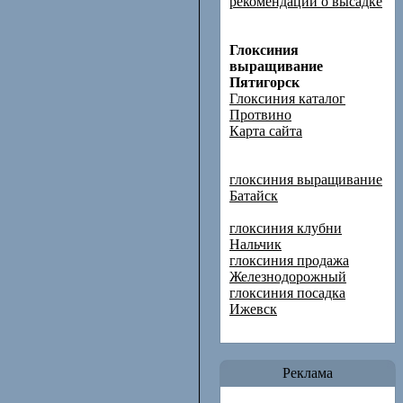
рекомендации о высадке
Глоксиния
выращивание
Пятигорск
Глоксиния каталог
Протвино
Карта сайта
глоксиния выращивание
Батайск
глоксиния клубни
Нальчик
глоксиния продажа
Железнодорожный
глоксиния посадка
Ижевск
Реклама