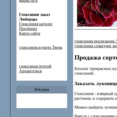
вырастить
Глоксиния заказ
Люберцы
Глоксиния каталог
Протвино
Карта сайта
глоксиния реализация 
глоксиния созвездие л
глоксиния купить Тверь
Продажа сорт
глоксиния почтой
Каталог прекрасных кул
Архангельск
глоксиний.
Заказать луковиц
Реклама
Глоксиния - изящный ц
растения, и содержать 
Можно выбрать лучшие 
Вместе с глоксиниями и