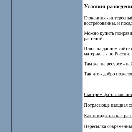
Условия разведен
Глоксиния - интересны
востребованны, и посад
Можно купить понравив
растений.
Плюс на данном сайте 
материала - по России.
Там же, на ресурсе - н
Так что - добро пожало
Смотрим фото глоксин
Потрясающе изящная со
Как посадить и как ра
Пересылка современны