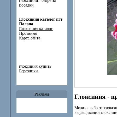
глоксинии - секреты
посадки
Глоксиния каталог пгт
Палана
Глоксиния каталог
Протвино
Карта сайта
глоксиния купить
Березники
Реклама
Глоксиния - п
Можно выбрать глокси
выращивании глоксини